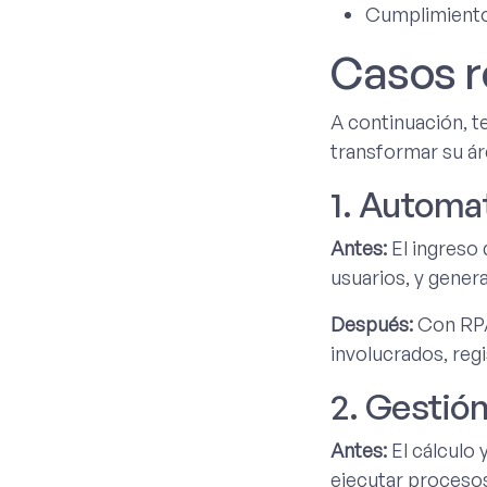
Cumplimiento
Casos r
A continuación, 
transformar su á
1. Automa
Antes:
El ingreso 
usuarios, y gene
Después:
Con RPA,
involucrados, reg
2. Gestió
Antes:
El cálculo 
ejecutar proceso