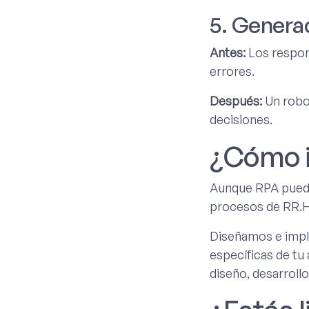
5. Genera
Antes:
Los respon
errores.
Después:
Un robot
decisiones.
¿Cómo i
Aunque RPA puede
procesos de RR.HH
Diseñamos e im
específicas de tu
diseño, desarroll