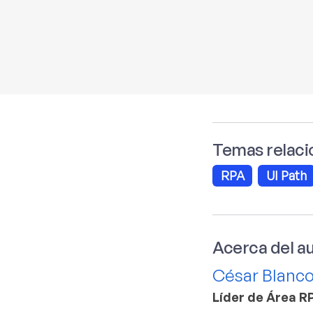
Temas relaci
RPA
UI Path
Acerca del a
César Blanc
Líder de Área R