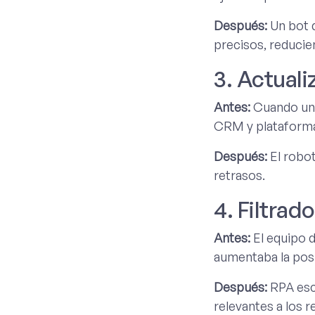
Después:
Un bot d
precisos, reducie
3. Actual
Antes:
Cuando un 
CRM y plataforma
Después:
El robot
retrasos.
4. Filtrad
Antes:
El equipo 
aumentaba la posi
Después:
RPA esca
relevantes a los r