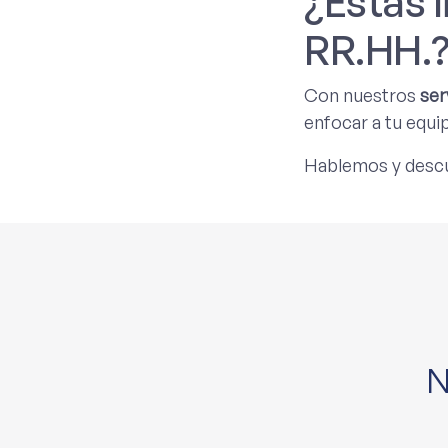
¿Estás l
RR.HH.
Con nuestros
ser
enfocar a tu equip
Hablemos y descu
N