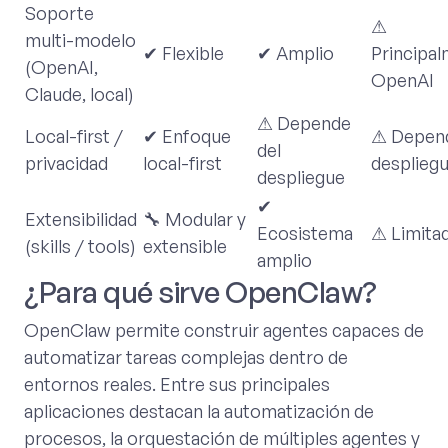
Soporte
⚠
multi-modelo
✔ Flexible
✔ Amplio
Principa
(OpenAI,
OpenAI
Claude, local)
⚠ Depende
Local-first /
✔ Enfoque
⚠ Depend
del
privacidad
local-first
desplieg
despliegue
✔
Extensibilidad
🔧 Modular y
Ecosistema
⚠ Limita
(skills / tools)
extensible
amplio
¿Para qué sirve OpenClaw?
OpenClaw permite construir agentes capaces de
automatizar tareas complejas dentro de
entornos reales. Entre sus principales
aplicaciones destacan la automatización de
procesos, la orquestación de múltiples agentes y