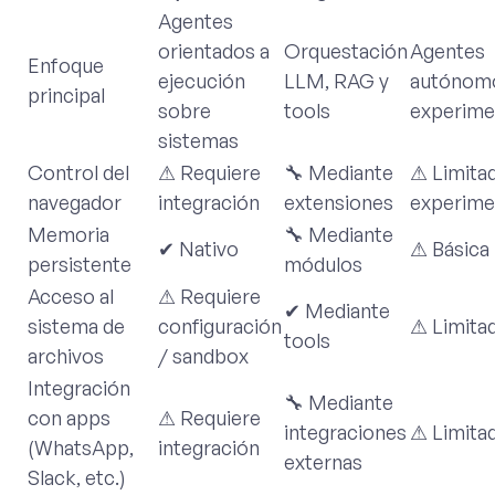
Agentes
orientados a
Orquestación
Agentes
Enfoque
ejecución
LLM, RAG y
autónom
principal
sobre
tools
experime
sistemas
Control del
⚠ Requiere
🔧 Mediante
⚠ Limita
navegador
integración
extensiones
experime
Memoria
🔧 Mediante
✔ Nativo
⚠ Básica
persistente
módulos
Acceso al
⚠ Requiere
✔ Mediante
sistema de
configuración
⚠ Limita
tools
archivos
/ sandbox
Integración
🔧 Mediante
con apps
⚠ Requiere
integraciones
⚠ Limita
(WhatsApp,
integración
externas
Slack, etc.)